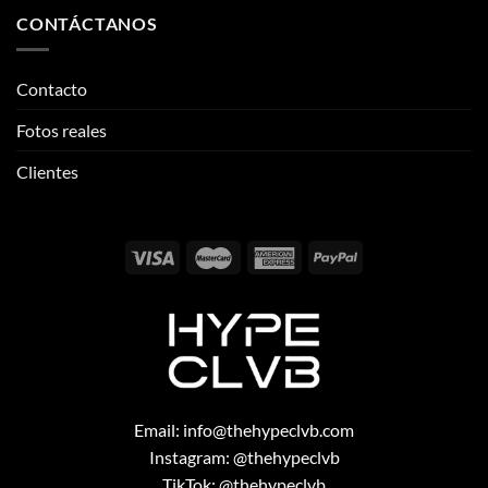
CONTÁCTANOS
Contacto
Fotos reales
Clientes
Email:
info@thehypeclvb.com
Instagram:
@thehypeclvb
TikTok:
@thehypeclvb