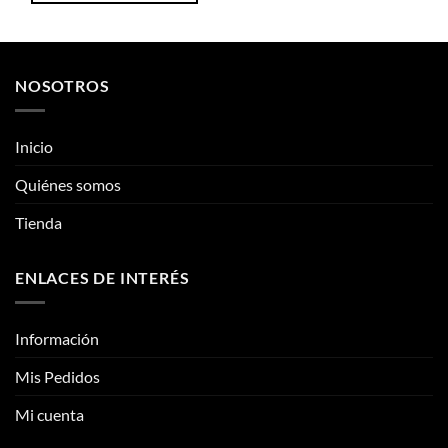
Este
producto
producto
tiene
tiene
múltiples
múltiples
variantes.
NOSOTROS
variantes.
Las
Las
opciones
opciones
se
Inicio
se
pueden
pueden
Quiénes somos
elegir
elegir
en
Tienda
en
la
la
página
página
de
ENLACES DE INTERÉS
de
producto
producto
Información
Mis Pedidos
Mi cuenta