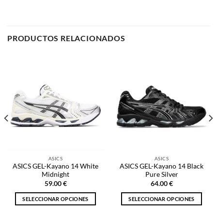
ASICS
ASICS
ASICS GEL-Kayano 14 White
ASICS GEL-Kayano 14 Black
Midnight
Pure Silver
59.00
€
64.00
€
SELECCIONAR OPCIONES
SELECCIONAR OPCIONES
Este
Este
producto
producto
tiene
tiene
múltiples
múltiples
NOSOTROS
variantes.
variantes.
Las
Las
opciones
opciones
Inicio