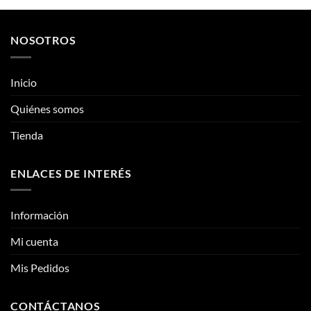
se
se
pueden
pueden
Quiénes somos
elegir
elegir
Tienda
en
en
la
la
página
página
ENLACES DE INTERÉS
de
de
producto
producto
Información
Mi cuenta
Mis Pedidos
CONTÁCTANOS
Contacto
Fotos reales