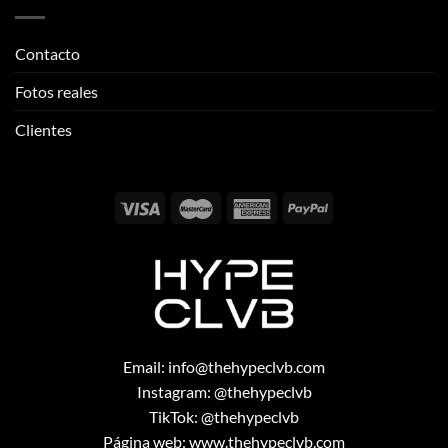
Clientes
Email:
info@thehypeclvb.com
Instagram:
@thehypeclvb
TikTok:
@thehypeclvb
Página web:
www.thehypeclvb.com
Copyright 2026 ©
THEHYPECLVB.COM