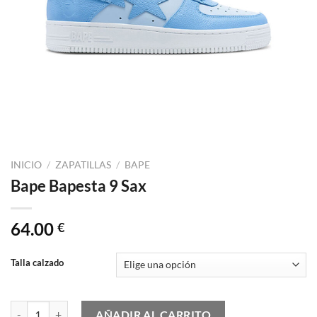
INICIO
/
ZAPATILLAS
/
BAPE
Bape Bapesta 9 Sax
64.00
€
Talla calzado
Bape Bapesta 9 Sax cantidad
AÑADIR AL CARRITO