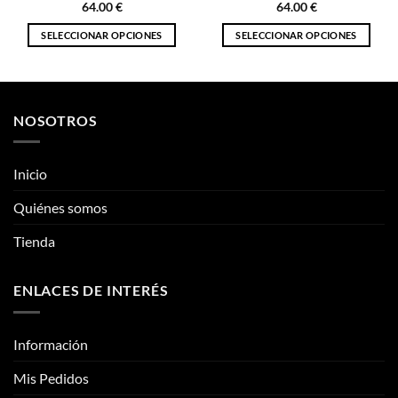
64.00
€
64.00
€
SELECCIONAR OPCIONES
SELECCIONAR OPCIONES
Este
Este
producto
producto
tiene
tiene
múltiples
múltiples
NOSOTROS
variantes.
variantes.
Las
Las
opciones
opciones
Inicio
se
se
pueden
pueden
Quiénes somos
elegir
elegir
Tienda
en
en
la
la
página
página
ENLACES DE INTERÉS
de
de
producto
producto
Información
Mis Pedidos