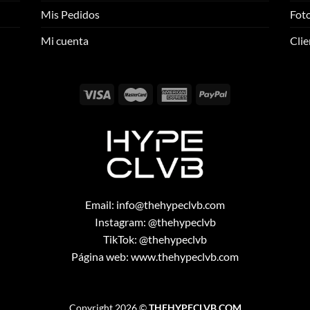
se
se
Mis Pedidos
Foto
pueden
pueden
elegir
elegir
Mi cuenta
Clie
en
en
la
la
página
página
de
de
producto
producto
Email:
info@thehypeclvb.com
Instagram:
@thehypeclvb
TikTok:
@thehypeclvb
Página web:
www.thehypeclvb.com
Copyright 2026 ©
THEHYPECLVB.COM