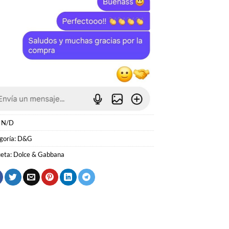
:
N/D
goría:
D&G
ueta:
Dolce & Gabbana