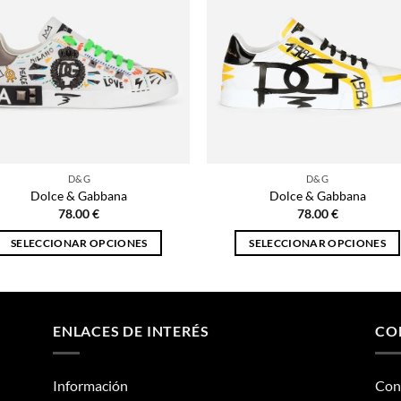
D&G
D&G
Dolce & Gabbana
Dolce & Gabbana
78.00
€
78.00
€
SELECCIONAR OPCIONES
SELECCIONAR OPCIONES
Este
Este
producto
producto
tiene
tiene
múltiples
múltiples
ENLACES DE INTERÉS
CO
variantes.
variantes.
Las
Las
Información
Con
opciones
opciones