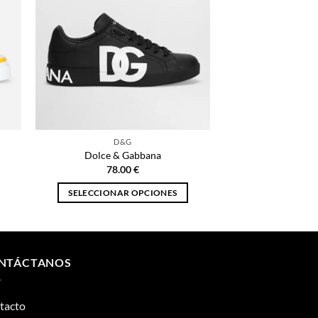
D&G
Dolce & Gabbana
78.00
€
SELECCIONAR OPCIONES
Este
producto
tiene
múltiples
NTÁCTANOS
variantes.
Las
tacto
opciones