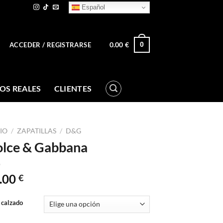
Español
0.00
€
0
ACCEDER / REGISTRARSE
OS REALES
CLIENTES
CIO
/
ZAPATILLAS
/
D&G
lce & Gabbana
.00
€
 calzado