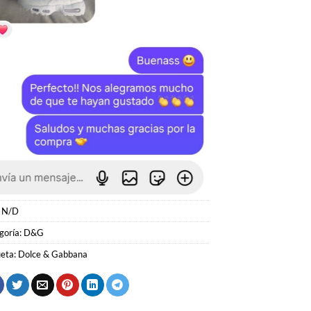
:
N/D
goría:
D&G
ueta:
Dolce & Gabbana