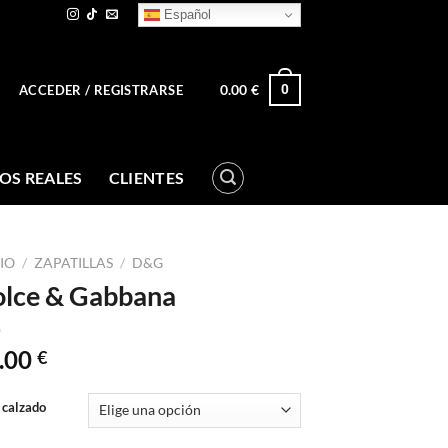
Español
0.00
€
0
ACCEDER / REGISTRARSE
OS REALES
CLIENTES
CIO
/
ZAPATILLAS
/
D&G
lce & Gabbana
.00
€
 calzado