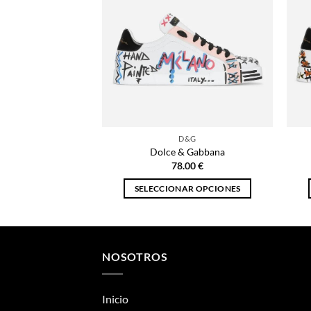
D&G
Dolce & Gabbana
78.00
€
SELECCIONAR OPCIONES
Este
producto
tiene
múltiples
NOSOTROS
variantes.
Las
Inicio
opciones