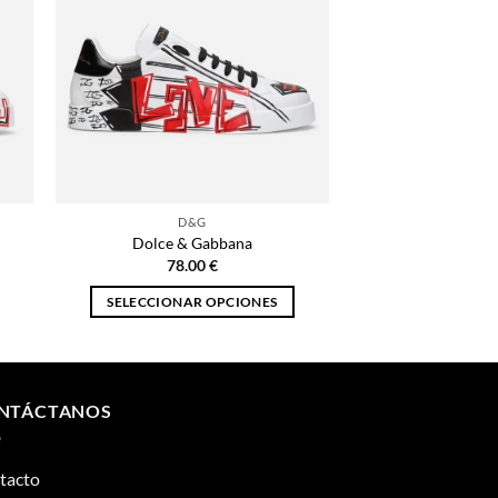
D&G
Dolce & Gabbana
78.00
€
SELECCIONAR OPCIONES
Este
producto
tiene
múltiples
NTÁCTANOS
variantes.
Las
tacto
opciones