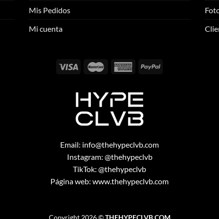
se
se
Mis Pedidos
Foto
pueden
pueden
elegir
elegir
Mi cuenta
Clie
en
en
la
la
página
página
de
de
producto
producto
Email:
info@thehypeclvb.com
Instagram:
@thehypeclvb
TikTok:
@thehypeclvb
Página web:
www.thehypeclvb.com
Copyright 2026 ©
THEHYPECLVB.COM