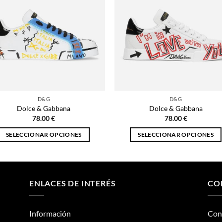
D&G
D&G
Dolce & Gabbana
Dolce & Gabbana
78.00
€
78.00
€
SELECCIONAR OPCIONES
SELECCIONAR OPCIONES
Este
Este
producto
producto
tiene
tiene
múltiples
múltiples
ENLACES DE INTERÉS
CO
variantes.
variantes.
Las
Las
Información
Con
opciones
opciones