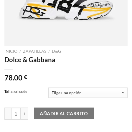
INICIO
/
ZAPATILLAS
/
D&G
Dolce & Gabbana
78.00
€
Talla calzado
Dolce & Gabbana cantidad
AÑADIR AL CARRITO