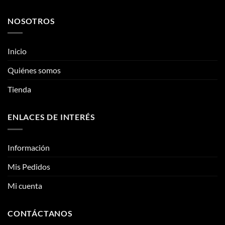
pueden
pueden
Quiénes somos
elegir
elegir
Tienda
en
en
la
la
página
página
ENLACES DE INTERÉS
de
de
producto
producto
Información
Mis Pedidos
Mi cuenta
CONTÁCTANOS
Contacto
Fotos reales
Clientes