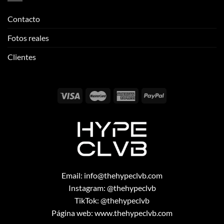
Email:
info@thehypeclvb.com
Instagram:
@thehypeclvb
TikTok:
@thehypeclvb
Página web:
www.thehypeclvb.com
Copyright 2026 ©
THEHYPECLVB.COM