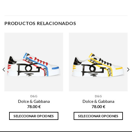
D&G
D&G
Dolce & Gabbana
Dolce & Gabbana
78.00
€
78.00
€
SELECCIONAR OPCIONES
SELECCIONAR OPCIONES
Este
Este
producto
producto
tiene
tiene
múltiples
múltiples
NOSOTROS
variantes.
variantes.
Las
Las
opciones
opciones
Inicio
se
se