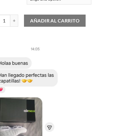
 Air Max 1 86 OG Big Bubble Red cantidad
AÑADIR AL CARRITO