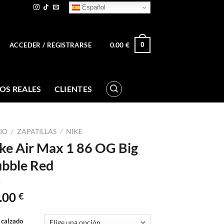
Español
0.00
€
0
ACCEDER / REGISTRARSE
OS REALES
CLIENTES
CIO
/
ZAPATILLAS
/
NIKE
ke Air Max 1 86 OG Big
bble Red
.00
€
 calzado