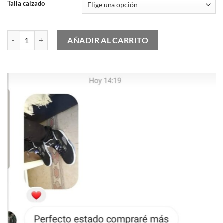
Talla calzado
Nike Air Max 1 '87 SP Supreme Varsity Purple cantidad
AÑADIR AL CARRITO