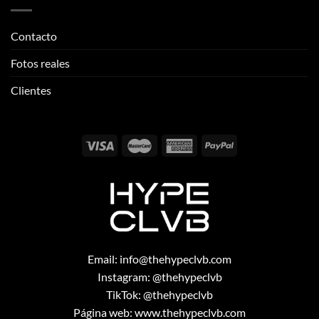
Contacto
Fotos reales
Clientes
Email:
info@thehypeclvb.com
Instagram:
@thehypeclvb
TikTok:
@thehypeclvb
Página web:
www.thehypeclvb.com