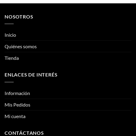
producto
producto
tiene
tiene
múltiples
múltiples
NOSOTROS
variantes.
variantes.
Las
Las
opciones
opciones
Inicio
se
se
pueden
pueden
Quiénes somos
elegir
elegir
Tienda
en
en
la
la
página
página
ENLACES DE INTERÉS
de
de
producto
producto
Información
Mis Pedidos
Mi cuenta
CONTÁCTANOS