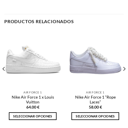
PRODUCTOS RELACIONADOS
AIR FORCE 1
AIR FORCE 1
Nike Air Force 1 x Louis
Nike Air Force 1 “Rope
Vuitton
Laces”
64.00
€
58.00
€
SELECCIONAR OPCIONES
SELECCIONAR OPCIONES
Este
Este