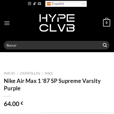
Skip
Español
to
content
0
Buscar
por:
INICIO
/
ZAPATILLAS
/
NIKE
Nike Air Max 1 ’87 SP Supreme Varsity
Purple
64.00
€