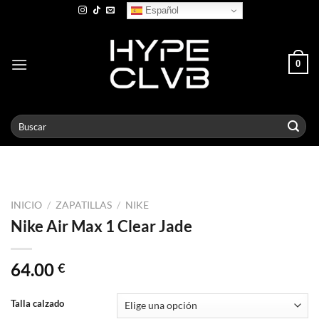
Skip
Español
to
content
0
Buscar
por:
INICIO
/
ZAPATILLAS
/
NIKE
Nike Air Max 1 Clear Jade
64.00
€
Talla calzado