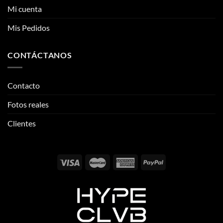
ENLACES DE INTERÉS
producto
producto
Información
Mi cuenta
Mis Pedidos
CONTÁCTANOS
Contacto
Fotos reales
Clientes