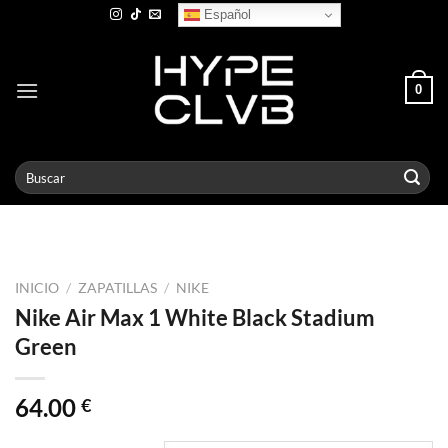
Skip
Español
to
content
0
Buscar
por:
INICIO
/
ZAPATILLAS
/
NIKE
Nike Air Max 1 White Black Stadium
Green
64.00
€