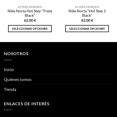
LO MÁS VENDIDO
LO MÁS VENDIDO
Nike Nocta Hot Step “Triple
Nike Nocta “Hot Step 2
Black”
Black”
62.00
€
62.00
€
SELECCIONAR OPCIONES
SELECCIONAR OPCIONES
Este
Este
producto
producto
tiene
tiene
múltiples
múltiples
NOSOTROS
variantes.
variantes.
Las
Las
opciones
opciones
Inicio
se
se
pueden
pueden
Quiénes somos
elegir
elegir
Tienda
en
en
la
la
página
página
ENLACES DE INTERÉS
de
de
producto
producto