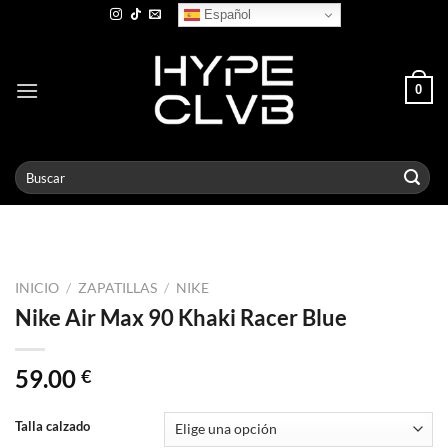
Skip
Español
to
content
0
Buscar
por:
INICIO
/
ZAPATILLAS
/
NIKE
Nike Air Max 90 Khaki Racer Blue
59.00
€
Talla calzado