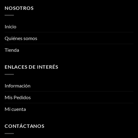
Este
Este
producto
producto
tiene
tiene
múltiples
múltiples
NOSOTROS
variantes.
variantes.
Las
Las
opciones
opciones
Inicio
se
se
pueden
pueden
Quiénes somos
elegir
elegir
Tienda
en
en
la
la
página
página
ENLACES DE INTERÉS
de
de
producto
producto
Información
Mis Pedidos
Mi cuenta