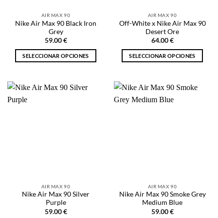
la
la
AIR MAX 90
AIR MAX 90
página
página
Nike Air Max 90 Black Iron
Off-White x Nike Air Max 90
de
de
Grey
Desert Ore
producto
producto
59.00
€
64.00
€
SELECCIONAR OPCIONES
SELECCIONAR OPCIONES
Este
Este
producto
producto
tiene
tiene
múltiples
múltiples
variantes.
variantes.
Las
Las
opciones
opciones
se
se
pueden
pueden
elegir
elegir
en
en
la
la
AIR MAX 90
AIR MAX 90
página
página
Nike Air Max 90 Silver
Nike Air Max 90 Smoke Grey
de
de
Purple
Medium Blue
producto
producto
59.00
€
59.00
€