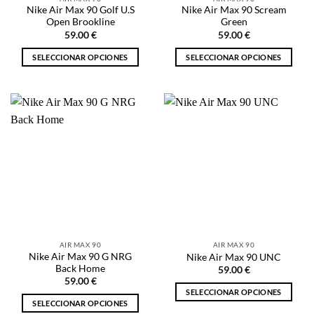
página
de
Nike Air Max 90 Golf U.S
Nike Air Max 90 Scream
de
producto
Open Brookline
Green
producto
59.00
€
59.00
€
SELECCIONAR OPCIONES
SELECCIONAR OPCIONES
Este
Este
producto
producto
tiene
tiene
múltiples
múltiples
variantes.
variantes.
Las
Las
opciones
opciones
se
se
pueden
pueden
elegir
elegir
en
en
la
la
AIR MAX 90
AIR MAX 90
página
página
Nike Air Max 90 G NRG
Nike Air Max 90 UNC
de
de
Back Home
59.00
€
producto
producto
59.00
€
SELECCIONAR OPCIONES
SELECCIONAR OPCIONES
Este