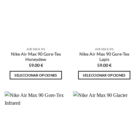
Las
Las
opciones
opciones
se
se
pueden
pueden
elegir
elegir
en
en
la
la
AIR MAX 90
AIR MAX 90
página
página
Nike Air Max 90 Gore-Tex
Nike Air Max 90 Gore-Tex
de
de
Honeydew
Lapis
producto
producto
59.00
€
59.00
€
SELECCIONAR OPCIONES
SELECCIONAR OPCIONES
Este
Este
producto
producto
tiene
tiene
múltiples
múltiples
variantes.
variantes.
Las
Las
opciones
opciones
se
se
pueden
pueden