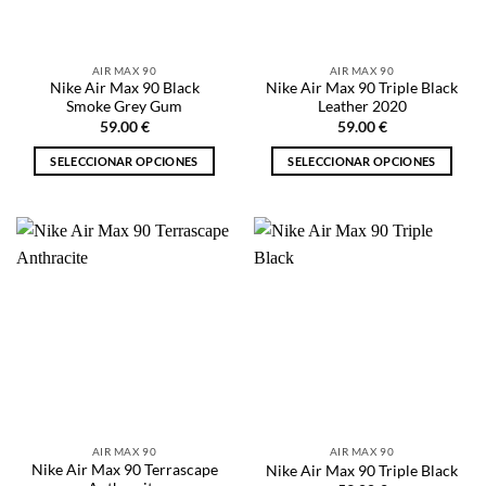
elegir
elegir
en
en
la
la
AIR MAX 90
AIR MAX 90
página
página
Nike Air Max 90 Black
Nike Air Max 90 Triple Black
de
de
Smoke Grey Gum
Leather 2020
producto
producto
59.00
€
59.00
€
SELECCIONAR OPCIONES
SELECCIONAR OPCIONES
Este
Este
producto
producto
tiene
tiene
múltiples
múltiples
variantes.
variantes.
Las
Las
opciones
opciones
se
se
pueden
pueden
elegir
elegir
en
en
la
la
AIR MAX 90
AIR MAX 90
página
página
Nike Air Max 90 Terrascape
Nike Air Max 90 Triple Black
de
de