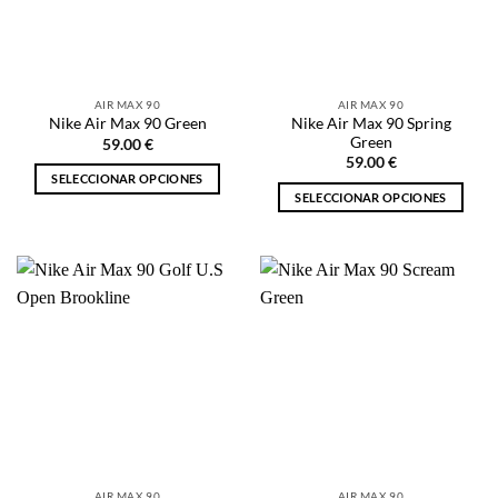
pueden
pueden
elegir
elegir
en
en
la
la
AIR MAX 90
AIR MAX 90
página
página
Nike Air Max 90 Spring
Nike Air Max 90 Green
de
de
Green
59.00
€
producto
producto
59.00
€
SELECCIONAR OPCIONES
SELECCIONAR OPCIONES
Este
Este
producto
producto
tiene
tiene
múltiples
múltiples
variantes.
variantes.
Las
Las
opciones
opciones
se
se
pueden
pueden
elegir
elegir
en
en
la
la
página
AIR MAX 90
AIR MAX 90