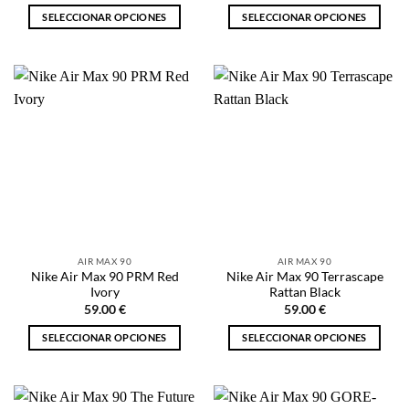
SELECCIONAR OPCIONES
SELECCIONAR OPCIONES
Este
Este
producto
producto
tiene
tiene
múltiples
múltiples
variantes.
variantes.
Las
Las
opciones
opciones
se
se
pueden
pueden
elegir
elegir
en
en
la
la
AIR MAX 90
AIR MAX 90
página
página
Nike Air Max 90 PRM Red
Nike Air Max 90 Terrascape
de
de
Ivory
Rattan Black
producto
producto
59.00
€
59.00
€
SELECCIONAR OPCIONES
SELECCIONAR OPCIONES
Este
Este
producto
producto
tiene
tiene