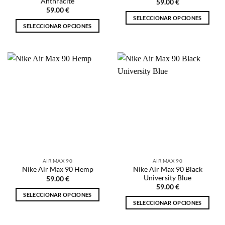
Anthracite
59.00
€
producto
producto
59.00
€
SELECCIONAR OPCIONES
SELECCIONAR OPCIONES
Este
Este
producto
producto
tiene
tiene
múltiples
múltiples
variantes.
variantes.
Las
Las
opciones
opciones
se
se
pueden
pueden
elegir
elegir
en
en
la
la
página
AIR MAX 90
AIR MAX 90
página
de
Nike Air Max 90 Black
Nike Air Max 90 Hemp
de
producto
University Blue
59.00
€
producto
59.00
€
SELECCIONAR OPCIONES
SELECCIONAR OPCIONES
Este
Este
producto
producto