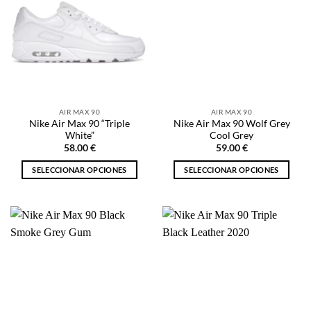
AIR MAX 90
AIR MAX 90
Nike Air Max 90 “Triple
Nike Air Max 90 Wolf Grey
White”
Cool Grey
58.00
€
59.00
€
SELECCIONAR OPCIONES
SELECCIONAR OPCIONES
Este
Este
producto
producto
tiene
tiene
múltiples
múltiples
variantes.
variantes.
Las
Las
opciones
opciones
se
se
pueden
pueden