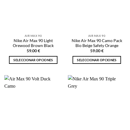
opciones
opciones
se
se
pueden
pueden
elegir
elegir
en
en
la
la
AIR MAX 90
AIR MAX 90
página
página
Nike Air Max 90 Light
Nike Air Max 90 Camo Pack
de
de
Orewood Brown Black
Bio Beige Safety Orange
producto
producto
59.00
€
59.00
€
SELECCIONAR OPCIONES
SELECCIONAR OPCIONES
Este
Este
producto
producto
tiene
tiene
múltiples
múltiples
variantes.
variantes.
Las
Las
opciones
opciones
se
se
pueden
pueden
elegir
elegir
en
en