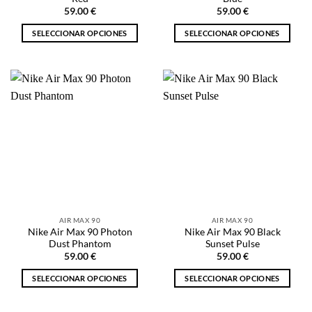
producto
59.00
€
59.00
€
SELECCIONAR OPCIONES
SELECCIONAR OPCIONES
Este
Este
producto
producto
tiene
tiene
múltiples
múltiples
variantes.
variantes.
Las
Las
opciones
opciones
se
se
pueden
pueden
elegir
elegir
en
en
la
la
AIR MAX 90
AIR MAX 90
página
página
Nike Air Max 90 Photon
Nike Air Max 90 Black
de
de
Dust Phantom
Sunset Pulse
producto
producto
59.00
€
59.00
€
SELECCIONAR OPCIONES
SELECCIONAR OPCIONES
Este
Este
producto
producto