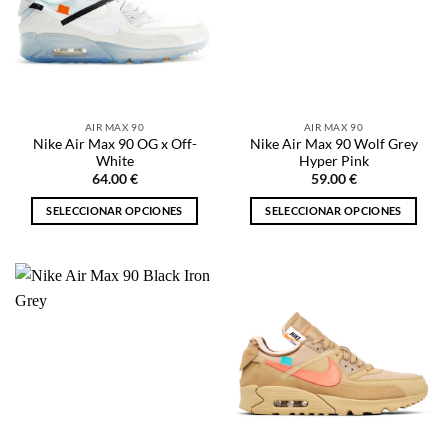
opciones
opciones
se
se
pueden
pueden
elegir
elegir
en
en
la
la
AIR MAX 90
AIR MAX 90
página
página
Nike Air Max 90 OG x Off-
Nike Air Max 90 Wolf Grey
de
de
White
Hyper Pink
producto
producto
64.00
€
59.00
€
SELECCIONAR OPCIONES
SELECCIONAR OPCIONES
Este
Este
producto
producto
tiene
tiene
múltiples
múltiples
variantes.
variantes.
Las
Las
opciones
opciones
se
se
pueden
pueden
elegir
elegir
en
en