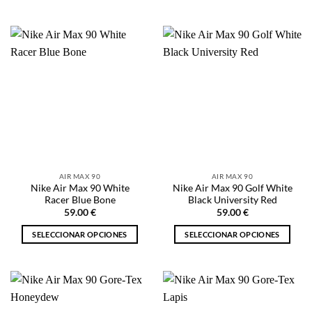
Este
producto
producto
tiene
tiene
múltiples
múltiples
variantes.
variantes.
Las
Las
opciones
opciones
se
se
pueden
pueden
elegir
elegir
en
en
la
la
página
AIR MAX 90
AIR MAX 90
página
de
Nike Air Max 90 White
Nike Air Max 90 Golf White
de
producto
Racer Blue Bone
Black University Red
producto
59.00
€
59.00
€
SELECCIONAR OPCIONES
SELECCIONAR OPCIONES
Este
Este
producto
producto
tiene
tiene
múltiples
múltiples
variantes.
variantes.