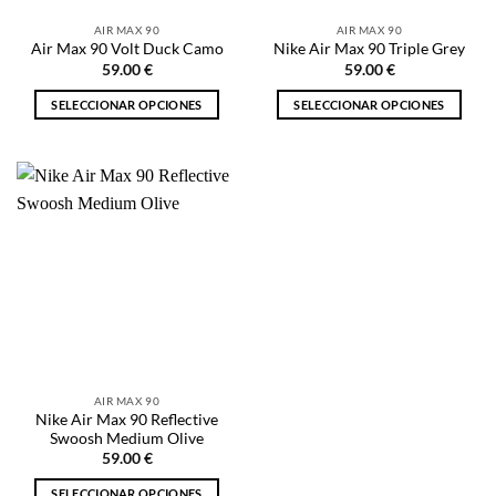
la
la
AIR MAX 90
AIR MAX 90
página
página
Air Max 90 Volt Duck Camo
Nike Air Max 90 Triple Grey
de
de
59.00
€
59.00
€
producto
producto
SELECCIONAR OPCIONES
SELECCIONAR OPCIONES
Este
Este
producto
producto
tiene
tiene
múltiples
múltiples
variantes.
variantes.
Las
Las
opciones
opciones
se
se
pueden
pueden
elegir
elegir
en
en
la
la
AIR MAX 90
página
página
Nike Air Max 90 Reflective
de
de
Swoosh Medium Olive
producto
producto
59.00
€
SELECCIONAR OPCIONES