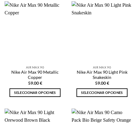
tiene
tiene
múltiples
múltiples
variantes.
variantes.
Las
Las
opciones
opciones
se
se
pueden
pueden
elegir
elegir
en
en
la
la
AIR MAX 90
AIR MAX 90
página
página
Nike Air Max 90 Metallic
Nike Air Max 90 Light Pink
de
de
Copper
Snakeskin
producto
producto
59.00
€
59.00
€
SELECCIONAR OPCIONES
SELECCIONAR OPCIONES
Este
Este
producto
producto
tiene
tiene
múltiples
múltiples
variantes.
variantes.
Las
Las