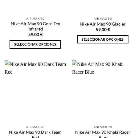
elegir
elegir
en
en
la
la
AIR MAX 90
AIR MAX 90
página
página
Nike Air Max 90 Gore-Tex
Nike Air Max 90 Glacier
de
de
Infrared
59.00
€
producto
producto
59.00
€
SELECCIONAR OPCIONES
SELECCIONAR OPCIONES
Este
Este
producto
producto
tiene
tiene
múltiples
múltiples
variantes.
variantes.
Las
Las
opciones
opciones
se
se
pueden
pueden
elegir
elegir
en
en
la
la
página
AIR MAX 90
AIR MAX 90
página
de
Nike Air Max 90 Dark Team
Nike Air Max 90 Khaki Racer
de
producto
Red
Blue