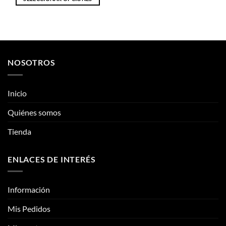
Este
producto
tiene
múltiples
variantes.
NOSOTROS
Las
opciones
se
Inicio
pueden
elegir
Quiénes somos
en
la
Tienda
página
de
ENLACES DE INTERÉS
producto
Información
Mis Pedidos