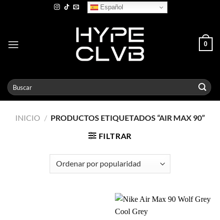
Skip
Español
to
content
0
Buscar
por:
INICIO
/
PRODUCTOS ETIQUETADOS “AIR MAX 90”
FILTRAR