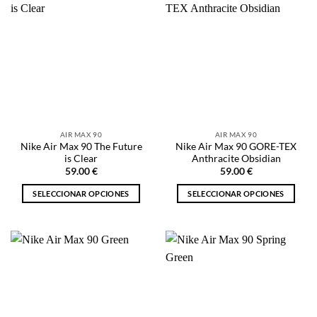
múltiples
múltiples
variantes.
variantes.
Las
Las
opciones
opciones
se
se
pueden
pueden
elegir
elegir
en
en
la
la
AIR MAX 90
AIR MAX 90
página
página
Nike Air Max 90 The Future
Nike Air Max 90 GORE-TEX
de
de
is Clear
Anthracite Obsidian
producto
producto
59.00
€
59.00
€
SELECCIONAR OPCIONES
SELECCIONAR OPCIONES
Este
Este
producto
producto
tiene
tiene
múltiples
múltiples
variantes.
variantes.
Las
Las
opciones
opciones
se
se