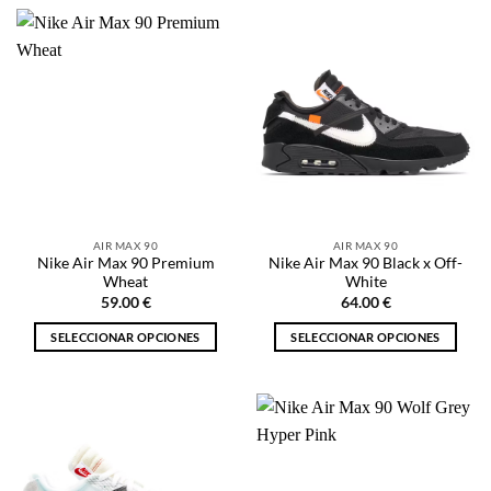
tiene
tiene
múltiples
múltiples
variantes.
variantes.
Las
Las
opciones
opciones
se
se
pueden
pueden
elegir
elegir
en
en
la
la
página
AIR MAX 90
AIR MAX 90
página
de
Nike Air Max 90 Premium
Nike Air Max 90 Black x Off-
de
producto
Wheat
White
producto
59.00
€
64.00
€
SELECCIONAR OPCIONES
SELECCIONAR OPCIONES
Este
Este
producto
producto
tiene
tiene
múltiples
múltiples
variantes.
variantes.
Las
Las