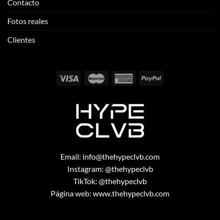
Contacto
Fotos reales
Clientes
Email:
info@thehypeclvb.com
Instagram:
@thehypeclvb
TikTok:
@thehypeclvb
Página web:
www.thehypeclvb.com