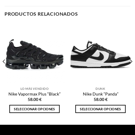
PRODUCTOS RELACIONADOS
LO MÁS VENDIDO
DUNK
Nike Vapormax Plus “Black”
Nike Dunk “Panda”
58.00
€
58.00
€
SELECCIONAR OPCIONES
SELECCIONAR OPCIONES
Este
Este
producto
producto
tiene
tiene
múltiples
múltiples