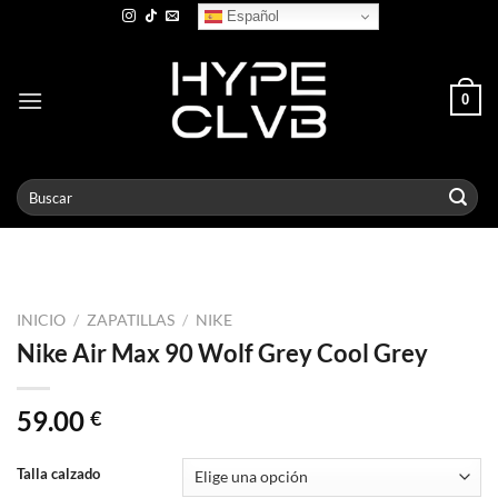
Skip
Español
to
content
0
Buscar
por:
INICIO
/
ZAPATILLAS
/
NIKE
Nike Air Max 90 Wolf Grey Cool Grey
59.00
€
Talla calzado