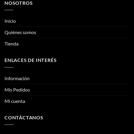
NOSOTROS
variantes.
variantes.
Las
Las
opciones
opciones
Inicio
se
se
pueden
pueden
Quiénes somos
elegir
elegir
Tienda
en
en
la
la
página
página
ENLACES DE INTERÉS
de
de
producto
producto
Información
Mis Pedidos
Mi cuenta
CONTÁCTANOS