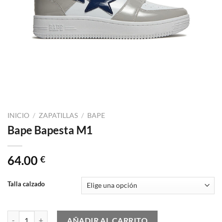
INICIO
/
ZAPATILLAS
/
BAPE
Bape Bapesta M1
64.00
€
Talla calzado
Bape Bapesta M1 cantidad
AÑADIR AL CARRITO