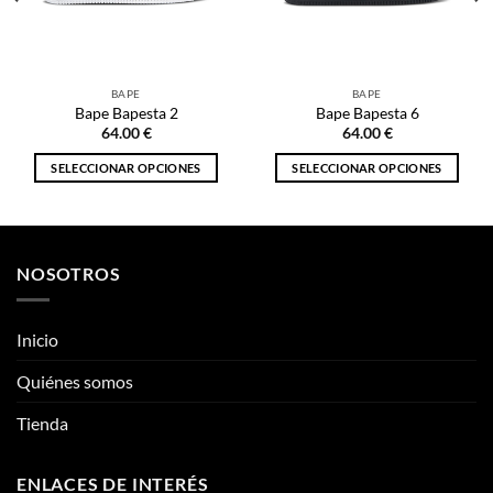
64.00
€
64.00
€
SELECCIONAR OPCIONES
SELECCIONAR OPCIONES
Este
Este
producto
producto
tiene
tiene
múltiples
múltiples
NOSOTROS
variantes.
variantes.
Las
Las
opciones
opciones
Inicio
se
se
pueden
pueden
Quiénes somos
elegir
elegir
Tienda
en
en
la
la
página
página
ENLACES DE INTERÉS
de
de
producto
producto
Información
Mi cuenta